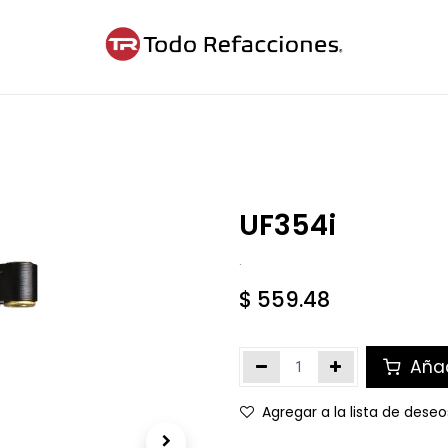
ntáctanos
Blog
Cita
UF354i
.
$
559.48
Añad
Agregar a la lista de deseo