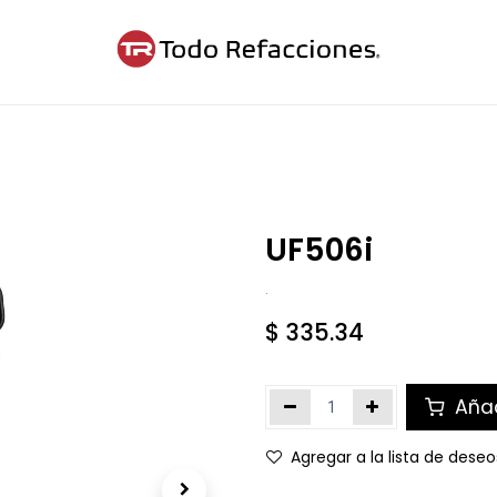
ntáctanos
Blog
Cita
UF506i
.
$
335.34
Añad
Agregar a la lista de deseo