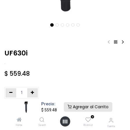
UF630i
.
$
559.48
Precio:
Añadir al carrito
Comprar ahora
Agregar al Carrito
$
559.48
0
Agregar a la lista de deseos
Home
Search
Wishlist
Cuenta