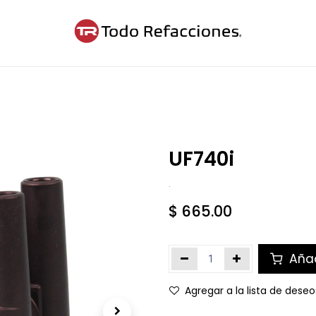
ntáctanos
Blog
Cita
UF740i
.
$
665.00
Añad
Agregar a la lista de deseo