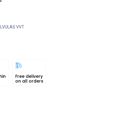
s
LVULAS VVT
hin
Free delivery
on all orders