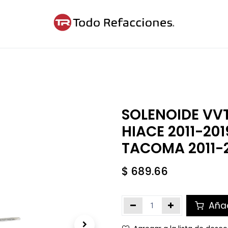
ntáctanos
Blog
Cita
SOLENOIDE VV
HIACE 2011-201
TACOMA 2011-
$
689.66
Añad