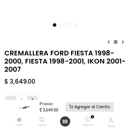
CREMALLERA FORD FIESTA 1998-
2000, FIESTA 1998-2001, IKON 2001-
2007
$
3,649.00
Precio:
Agregar al Carrito
$
3,649.00
Añadir al carrito
Comprar ahora
0
Home
Search
Wishlist
Cuenta
Agregar a la lista de deseos