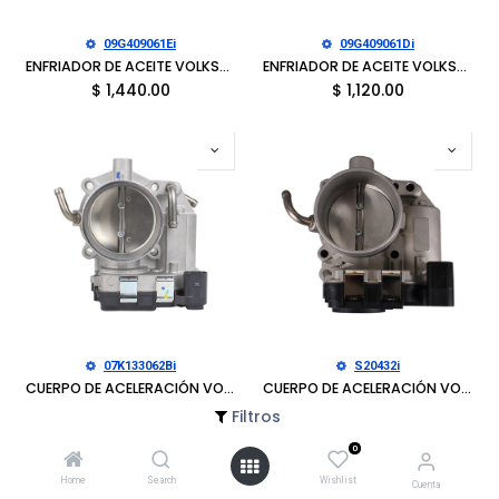
09G409061Ei
09G409061Di
ENFRIADOR DE ACEITE VOLKSWAGEN BEETLE 2015-2019, BEETLE 2014-2019, GOLF 2015-2018, JETTA 2014-2018, JETTA 2014-2015, PASSAT 2012-2022
ENFRIADOR DE ACEITE VOLKSWAGEN JETTA 2015-2016
$
1,440.00
$
1,120.00
07K133062Bi
S20432i
CUERPO DE ACELERACIÓN VOLKSWAGEN BEETLE 2006-2007, BORA 2005-2007, JETTA 2005-2007, RABBIT 2006-2007
CUERPO DE ACELERACIÓN VOLKSWAGEN BEETLE 2007-2014, BORA 2007-2010, JETTA 2007-2018, PASSAT 2012-2014, RABBIT 2006-2009
$
1,900.00
$
1,900.00
Filtros
0
Home
Search
Wishlist
Cuenta