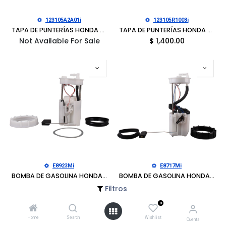
123105A2A01i
123105R1003i
TAPA DE PUNTERÍAS HONDA ACCORD 2013-2017, ACCORD 2014-2017
TAPA DE PUNTERÍAS HONDA FIT 2017-2018, FIT 2015-2018
Not Available For Sale
$
1,400.00
E8923Mi
E8717Mi
BOMBA DE GASOLINA HONDA ACCORD 2008-2012, CROSSTOUR 2010-2012
BOMBA DE GASOLINA HONDA RIDGELINE 2006-2014
$
1,270.00
$
1,400.00
Filtros
0
Home
Search
Wishlist
Cuenta