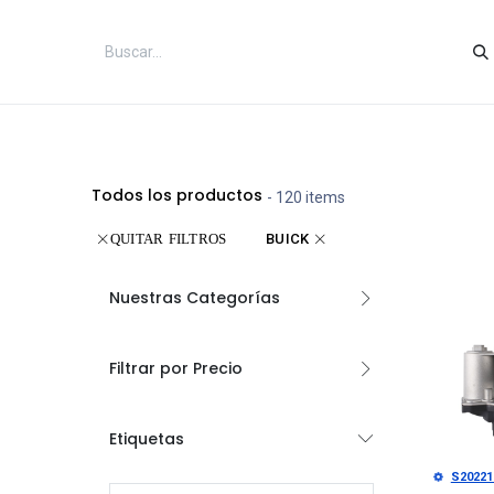
Inicio
Categorías
Tienda
Co
Todos los productos
- 120 items
BUICK
QUITAR FILTROS
Nuestras Categorías
Filtrar por Precio
Etiquetas
Añad
S20221