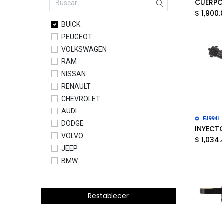
$
1,900.
BUICK
PEUGEOT
VOLKSWAGEN
RAM
NISSAN
RENAULT
CHEVROLET
AUDI
Añad
FJ994i
DODGE
VOLVO
$
1,034
JEEP
BMW
FORD
MERCEDES BENZ
Restablecer
PONTIAC
MITSUBISHI