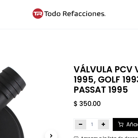
ntáctanos
Blog
Cita
VÁLVULA PCV
1995, GOLF 199
PASSAT 1995
$
350.00
Añad