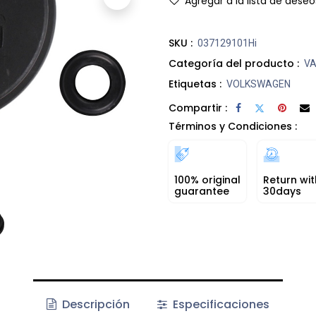
Agregar a la lista de deseo
SKU :
037129101Hi
Categoría del producto :
VA
Etiquetas :
VOLKSWAGEN
Compartir :
Términos y Condiciones :
100% original
Return wit
guarantee
30days
Descripción
Especificaciones