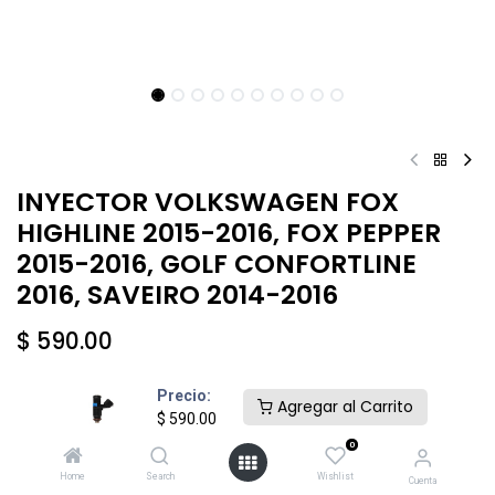
INYECTOR VOLKSWAGEN FOX
HIGHLINE 2015-2016, FOX PEPPER
2015-2016, GOLF CONFORTLINE
2016, SAVEIRO 2014-2016
$
590.00
Precio:
Agregar al Carrito
$
590.00
0
Añadir al carrito
Comprar ahora
Home
Search
Wishlist
Cuenta