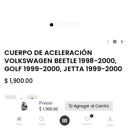
CUERPO DE ACELERACIÓN
VOLKSWAGEN BEETLE 1998-2000,
GOLF 1999-2000, JETTA 1999-2000
$
1,900.00
Precio:
Agregar al Carrito
$
1,900.00
Añadir al carrito
Comprar ahora
0
Home
Search
Wishlist
Cuenta
Agregar a la lista de deseos