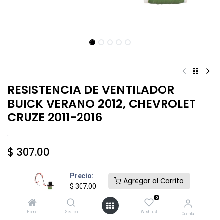
RESISTENCIA DE VENTILADOR
BUICK VERANO 2012, CHEVROLET
CRUZE 2011-2016
.
$
307.00
Precio:
Agregar al Carrito
$
307.00
0
Añadir al carrito
Comprar ahora
Home
Search
Wishlist
Cuenta