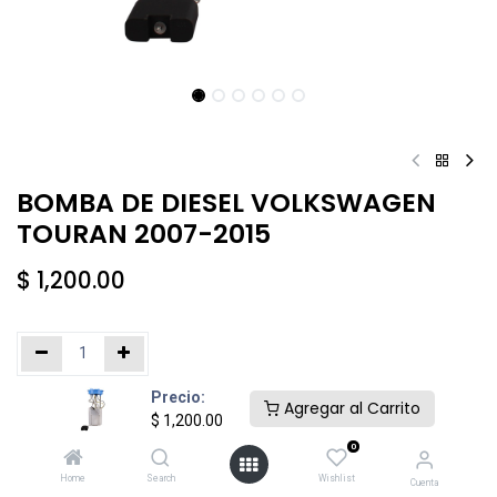
BOMBA DE DIESEL VOLKSWAGEN
TOURAN 2007-2015
$
1,200.00
Precio:
Añadir al carrito
Comprar ahora
Agregar al Carrito
$
1,200.00
0
Agregar a la lista de deseos
Home
Search
Wishlist
Cuenta