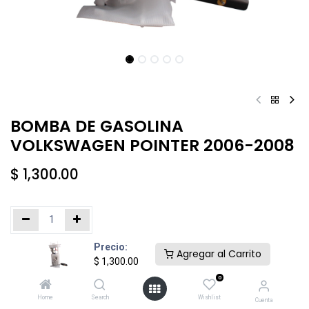
BOMBA DE GASOLINA
VOLKSWAGEN POINTER 2006-2008
$
1,300.00
Precio:
Añadir al carrito
Comprar ahora
Agregar al Carrito
$
1,300.00
0
Agregar a la lista de deseos
Home
Search
Wishlist
Cuenta