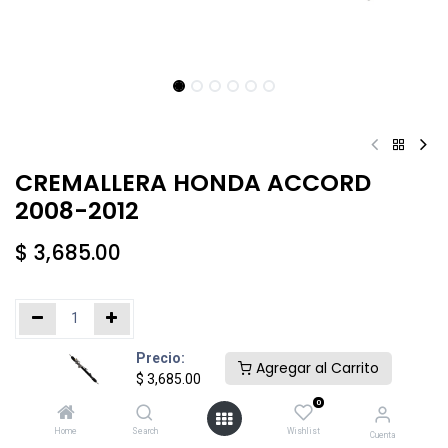
CREMALLERA HONDA ACCORD
2008-2012
$
3,685.00
Precio:
Añadir al carrito
Comprar ahora
Agregar al Carrito
$
3,685.00
0
Agregar a la lista de deseos
Home
Search
Wishlist
Cuenta