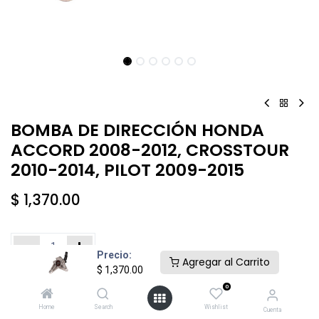
BOMBA DE DIRECCIÓN HONDA
ACCORD 2008-2012, CROSSTOUR
2010-2014, PILOT 2009-2015
$
1,370.00
Precio:
Agregar al Carrito
$
1,370.00
Añadir al carrito
Comprar ahora
0
Home
Search
Wishlist
Cuenta
Agregar a la lista de deseos