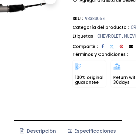
Agregar a la lista de deseo
SKU :
93383067i
Categoría del producto :
C
Etiquetas :
CHEVROLET
,
NUEV
Compartir :
Términos y Condiciones :
100% original
Return wit
guarantee
30days
Descripción
Especificaciones