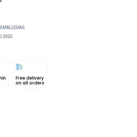
s
REMALLERAS
O 2025
hin
Free delivery
on all orders