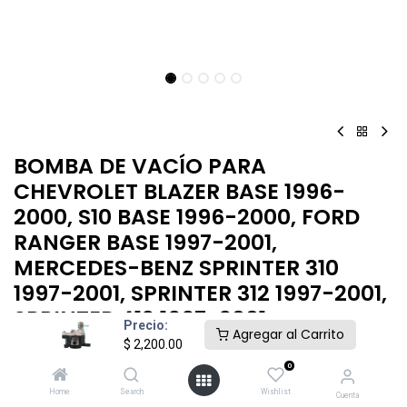
BOMBA DE VACÍO PARA
CHEVROLET BLAZER BASE 1996-
2000, S10 BASE 1996-2000, FORD
RANGER BASE 1997-2001,
MERCEDES-BENZ SPRINTER 310
1997-2001, SPRINTER 312 1997-2001,
SPRINTER 412 1997-2001
Precio:
Agregar al Carrito
$
2,200.00
BOMBA VACIO MERCEDES-BENZ SPRINTER 97-98
0
$
2,200.00
Home
Search
Wishlist
Cuenta