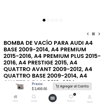
BOMBA DE VACÍO PARA AUDI A4
BASE 2009-2014, A4 PREMIUM
2015-2016, A4 PREMIUM PLUS 2015-
2016, A4 PRESTIGE 2015, A4
QUATTRO AVANT 2009-2012, A4
QUATTRO BASE 2009-2014, A4
QUATTRO BASE 2013-2014
Precio:
Agregar al Carrito
$
2,400.00
BOMBA VACIO AUDI A4 09-16
0
$
2,400.00
Home
Search
Wishlist
Cuenta