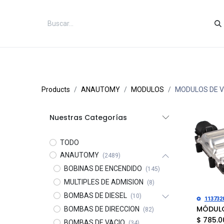
Inicio
Categorías
Tienda
Co
Products
ANAUTOMY
MODULOS
MODULOS DE V
Nuestras Categorías
TODO
ANAUTOMY
(2489)
BOBINAS DE ENCENDIDO
(145)
MULTIPLES DE ADMISION
(8)
BOMBAS DE DIESEL
(10)
Añad
113732
BOMBAS DE DIRECCION
(82)
$
785.0
BOMBAS DE VACIO
(34)