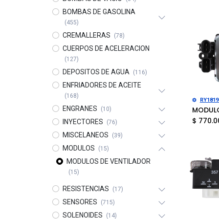
BOMBAS DE GASOLINA
(455)
CREMALLERAS
(78)
CUERPOS DE ACELERACION
(127)
DEPOSITOS DE AGUA
(116)
ENFRIADORES DE ACEITE
(168)
Añad
RY1819
ENGRANES
(10)
$
770.0
INYECTORES
(76)
MISCELANEOS
(39)
MODULOS
(15)
MODULOS DE VENTILADOR
(15)
RESISTENCIAS
(17)
SENSORES
(715)
SOLENOIDES
(14)