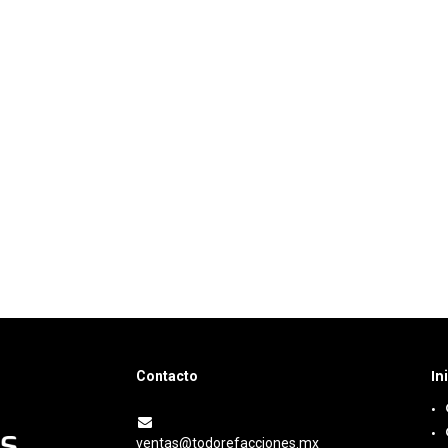
In
Contacto
ventas@todorefacciones.mx