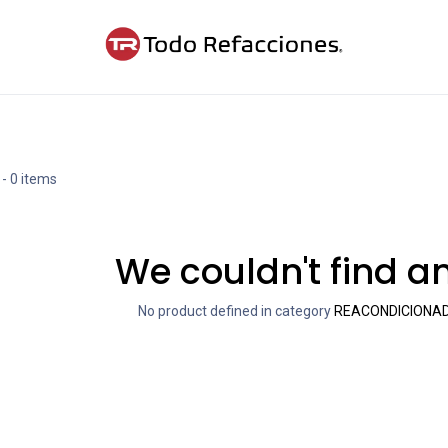
ntáctanos
Blog
Cita
- 0 items
We couldn't find a
No product defined in category
REACONDICIONAD