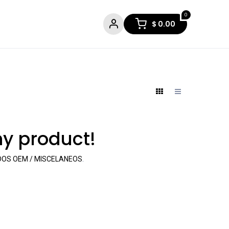
0
$
0.00
ny product!
OS OEM / MISCELANEOS
.