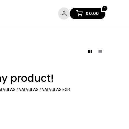
0
$
0.00
ny product!
LVULAS / VALVULAS / VALVULAS EGR
.