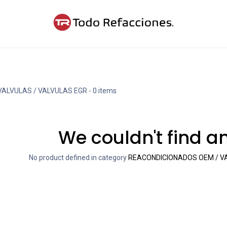
ntáctanos
Blog
Cita
VALVULAS / VALVULAS EGR
- 0 items
We couldn't find a
No product defined in category
REACONDICIONADOS OEM / VA