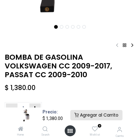
BOMBA DE GASOLINA
VOLKSWAGEN CC 2009-2017,
PASSAT CC 2009-2010
$
1,380.00
Precio:
Agregar al Carrito
$
1,380.00
Añadir al carrito
Comprar ahora
0
Home
Search
Wishlist
Cuenta
Agregar a la lista de deseos