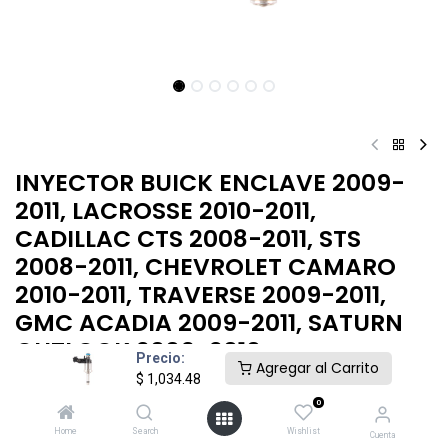
INYECTOR BUICK ENCLAVE 2009-
2011, LACROSSE 2010-2011,
CADILLAC CTS 2008-2011, STS
2008-2011, CHEVROLET CAMARO
2010-2011, TRAVERSE 2009-2011,
GMC ACADIA 2009-2011, SATURN
OUTLOOK 2009-2010
Precio:
Agregar al Carrito
$
1,034.48
$
1,034.48
0
Home
Search
Wishlist
Cuenta