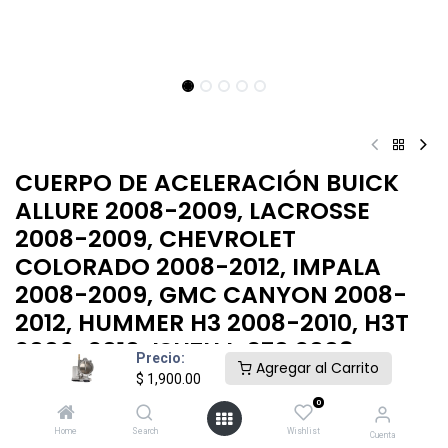
CUERPO DE ACELERACIÓN BUICK
ALLURE 2008-2009, LACROSSE
2008-2009, CHEVROLET
COLORADO 2008-2012, IMPALA
2008-2009, GMC CANYON 2008-
2012, HUMMER H3 2008-2010, H3T
2009-2010, ISUZU I-370 2008
Precio:
Agregar al Carrito
$
1,900.00
$
1,900.00
0
Home
Search
Wishlist
Cuenta