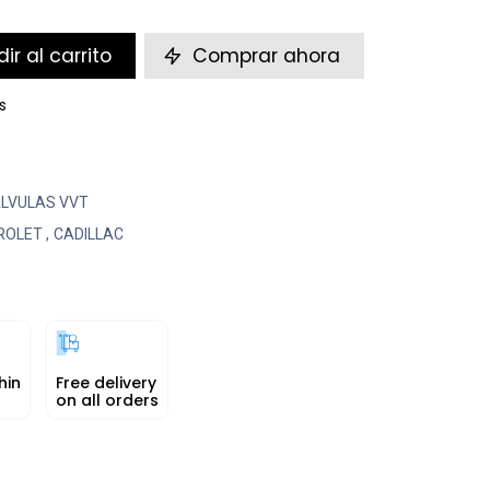
ir al carrito
Comprar ahora
s
LVULAS VVT
ROLET
,
CADILLAC
hin
Free delivery
on all orders