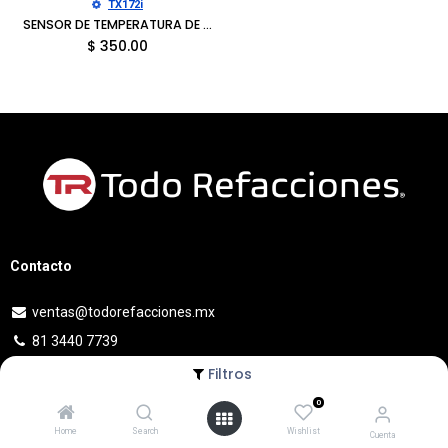
TX172i
SENSOR DE TEMPERATURA DE REFRIGERANTE VOLKSWAGEN PASSAT 1998-2001
$
350.00
Contacto
ventas@todorefacciones.mx
81 3440 7739
Filtros
0
Home
Search
Wishlist
Cuenta