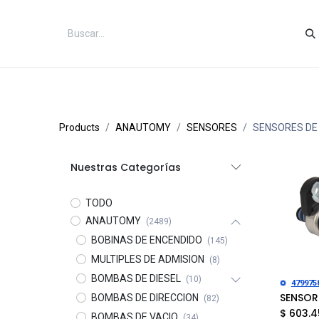
Inicio
Categorías
Tienda
Co
Products
ANAUTOMY
SENSORES
SENSORES DE
Nuestras Categorías
TODO
ANAUTOMY
(2489)
BOBINAS DE ENCENDIDO
(145)
MULTIPLES DE ADMISION
(8)
BOMBAS DE DIESEL
(10)
Añad
479975
BOMBAS DE DIRECCION
(82)
$
603.4
BOMBAS DE VACIO
(34)