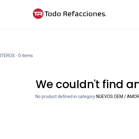
ntáctanos
Blog
Cita
NTEROS
- 0 items
We couldn't find a
No product defined in category
NUEVOS OEM / AMOR