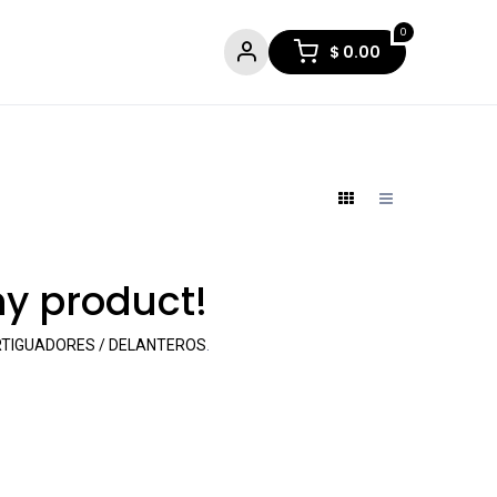
0
$
0.00
ny product!
TIGUADORES / DELANTEROS
.